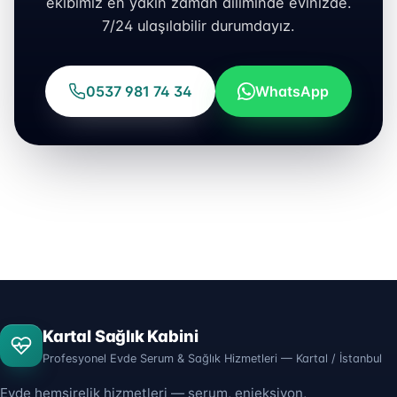
ekibimiz en yakın zaman diliminde evinizde.
7/24 ulaşılabilir durumdayız.
0537 981 74 34
WhatsApp
Kartal Sağlık Kabini
Profesyonel Evde Serum & Sağlık Hizmetleri — Kartal / İstanbul
Evde hemşirelik hizmetleri — serum, enjeksiyon,