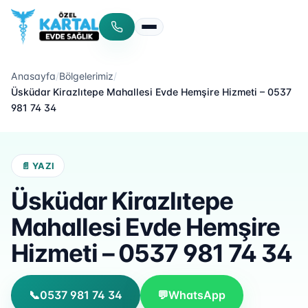
Menüyü aç/kapat
Anasayfa
/
Bölgelerimiz
/
Üsküdar Kirazlıtepe Mahallesi Evde Hemşire Hizmeti – 0537
981 74 34
📄 YAZI
Üsküdar Kirazlıtepe
Mahallesi Evde Hemşire
Hizmeti – 0537 981 74 34
📞
0537 981 74 34
💬
WhatsApp