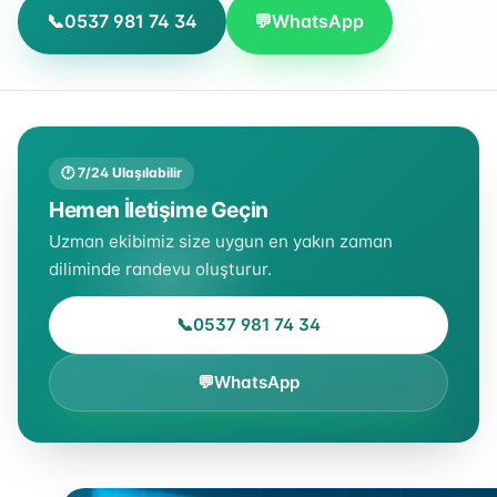
📞
0537 981 74 34
💬
WhatsApp
🕐 7/24 Ulaşılabilir
Hemen İletişime Geçin
Uzman ekibimiz size uygun en yakın zaman
diliminde randevu oluşturur.
📞
0537 981 74 34
💬
WhatsApp