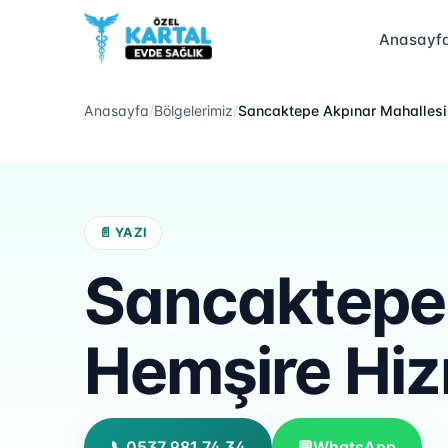
Anasayf
Anasayfa
/
Bölgelerimiz
/
Sancaktepe Akpınar Mahallesi
📄 YAZI
Sancaktepe 
Hemşire Hiz
📞
0537 981 74 34
💬
WhatsApp