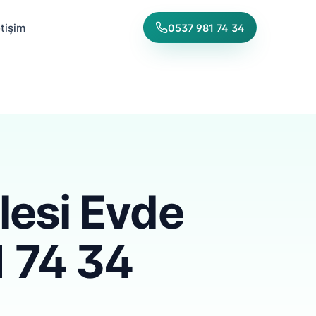
etişim
0537 981 74 34
esi Evde
1 74 34