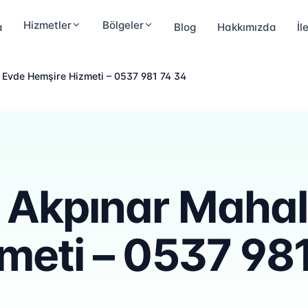
Hizmetler
Bölgeler
a
Blog
Hakkımızda
İl
 Evde Hemşire Hizmeti – 0537 981 74 34
Akpınar Mahall
meti – 0537 98