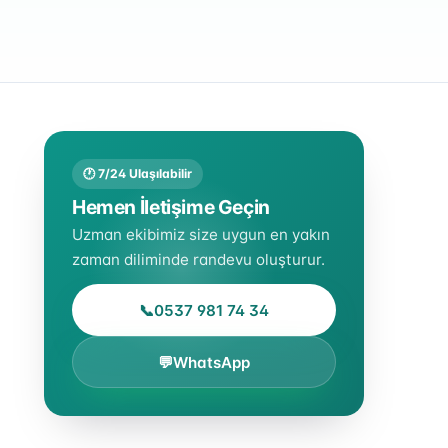
🕐 7/24 Ulaşılabilir
Hemen İletişime Geçin
Uzman ekibimiz size uygun en yakın
zaman diliminde randevu oluşturur.
📞
0537 981 74 34
💬
WhatsApp