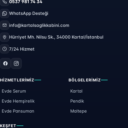
0537 981 74 34
WhatsApp Desteği
info@kartalsaglikkabini.com
Hürriyet Mh. Nilsu Sk., 34000 Kartal/İstanbul
7/24 Hizmet
HIZMETLERIMIZ
BÖLGELERIMIZ
Evde Serum
Kartal
Evde Hemşirelik
Pendik
Evde Pansuman
Maltepe
KEŞFET