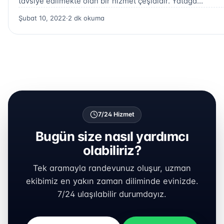
tavsiye edilmekte olan bir hizmet çeşididir. Yatağa…
Şubat 10, 2022
·
2 dk okuma
7/24 Hizmet
Bugün size nasıl yardımcı
olabiliriz?
Tek aramayla randevunuz oluşur, uzman
ekibimiz en yakın zaman diliminde evinizde.
7/24 ulaşılabilir durumdayız.