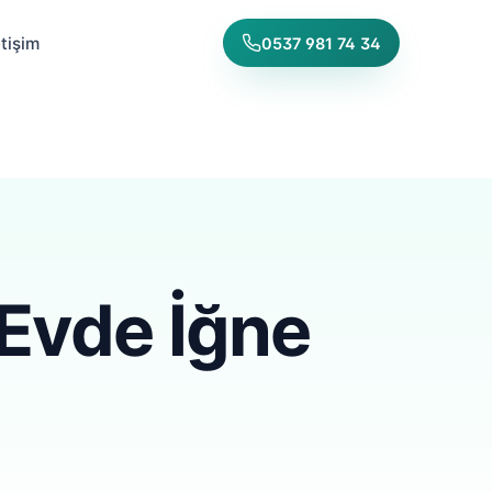
etişim
0537 981 74 34
 Evde İğne