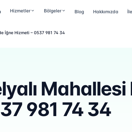
Hizmetler
Bölgeler
a
Blog
Hakkımızda
İl
de İğne Hizmeti – 0537 981 74 34
lyalı Mahallesi
537 981 74 34