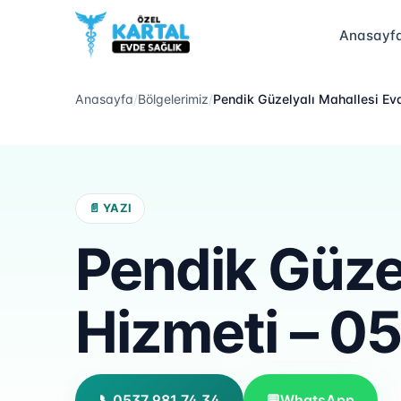
Anasayf
Anasayfa
/
Bölgelerimiz
/
Pendik Güzelyalı Mahallesi Ev
📄 YAZI
Pendik Güze
Hizmeti – 0
📞
0537 981 74 34
💬
WhatsApp