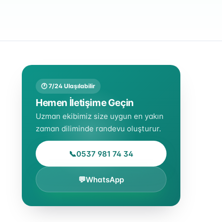
🕐 7/24 Ulaşılabilir
Hemen İletişime Geçin
Uzman ekibimiz size uygun en yakın
zaman diliminde randevu oluşturur.
📞
0537 981 74 34
💬
WhatsApp