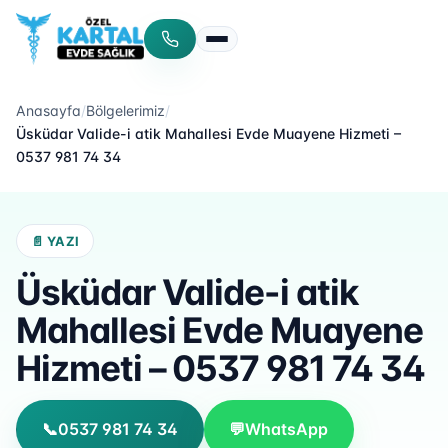
Menüyü aç/kapat
Anasayfa
/
Bölgelerimiz
/
Üsküdar Valide-i atik Mahallesi Evde Muayene Hizmeti –
0537 981 74 34
📄 YAZI
Üsküdar Valide-i atik
Mahallesi Evde Muayene
Hizmeti – 0537 981 74 34
📞
0537 981 74 34
💬
WhatsApp