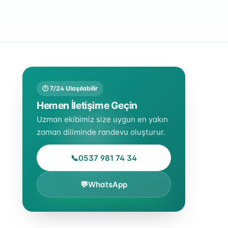
🕐 7/24 Ulaşılabilir
Hemen İletişime Geçin
Uzman ekibimiz size uygun en yakın
zaman diliminde randevu oluşturur.
📞
0537 981 74 34
💬
WhatsApp