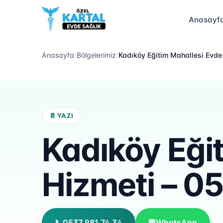
Anasayf
Anasayfa
/
Bölgelerimiz
/
Kadıköy Eğitim Mahallesi Evde
📄 YAZI
Kadıköy Eği
Hizmeti – 0
📞
0537 981 74 34
💬
WhatsApp