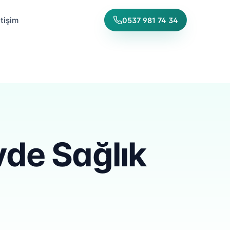
etişim
0537 981 74 34
vde Sağlık