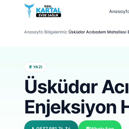
Anasayf
Anasayfa
/
Bölgelerimiz
/
Üsküdar Acıbadem Mahallesi E
📄 YAZI
Üsküdar Ac
Enjeksiyon 
📞
0537 981 74 34
💬
WhatsApp