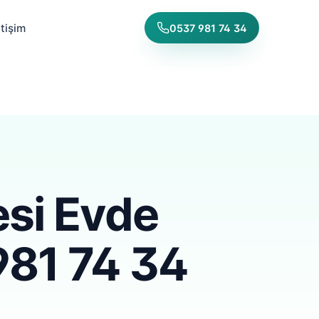
etişim
0537 981 74 34
si Evde
981 74 34