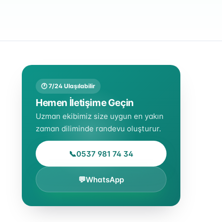
🕐 7/24 Ulaşılabilir
Hemen İletişime Geçin
Uzman ekibimiz size uygun en yakın
zaman diliminde randevu oluşturur.
📞
0537 981 74 34
💬
WhatsApp