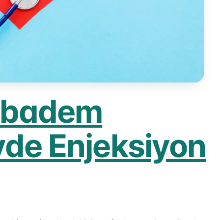
ıbadem
vde Enjeksiyon