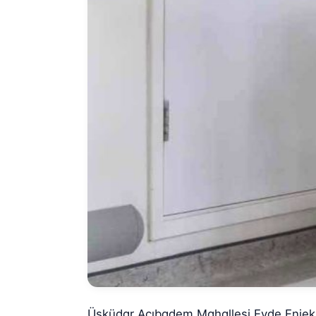
Üsküdar Acıbadem Mahallesi Evde Enjek