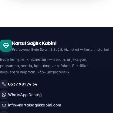
Kartal Sağlık Kabini
Profesyonel Evde Serum & Sağlık Hizmetleri — Kartal / İstanbul
Evde hemşirelik hizmetleri — serum, enjeksiyon,
pansuman, sonda, kan alma ve refakat. Sertifikalı
ekip, steril ekipman, 7/24 ulaşılabilirlik.
0537 981 74 34
WhatsApp Desteği
info@kartalsaglikkabini.com