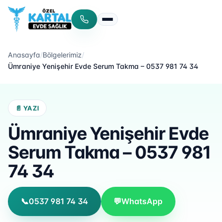
Menüyü aç/kapat
Anasayfa
/
Bölgelerimiz
/
Ümraniye Yenişehir Evde Serum Takma – 0537 981 74 34
📄 YAZI
Ümraniye Yenişehir Evde
Serum Takma – 0537 981
74 34
📞
0537 981 74 34
💬
WhatsApp