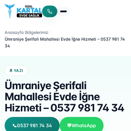
Menüyü aç/kapat
Anasayfa
/
Bölgelerimiz
/
Ümraniye Şerifali Mahallesi Evde İğne Hizmeti – 0537 981 74
34
📄 YAZI
Ümraniye Şerifali
Mahallesi Evde İğne
Hizmeti – 0537 981 74 34
📞
0537 981 74 34
💬
WhatsApp