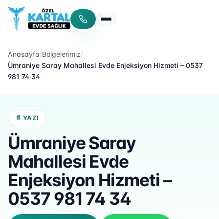
Menüyü aç/kapat
Anasayfa
/
Bölgelerimiz
/
Ümraniye Saray Mahallesi Evde Enjeksiyon Hizmeti – 0537
981 74 34
📄 YAZI
Ümraniye Saray
Mahallesi Evde
Enjeksiyon Hizmeti –
0537 981 74 34