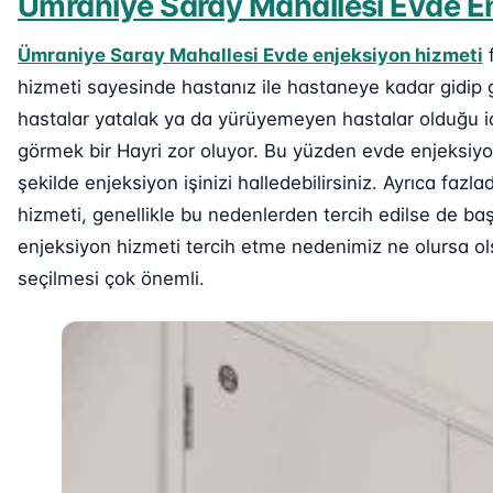
Ümraniye Saray Mahallesi Evde En
Ümraniye Saray Mahallesi Evde enjeksiyon hizmeti
f
hizmeti sayesinde hastanız ile hastaneye kadar gidip 
hastalar yatalak ya da yürüyemeyen hastalar olduğu iç
görmek bir Hayri zor oluyor. Bu yüzden evde enjeksiy
şekilde enjeksiyon işinizi halledebilirsiniz. Ayrıca fa
hizmeti, genellikle bu nedenlerden tercih edilse de baş
enjeksiyon hizmeti tercih etme nedenimiz ne olursa ols
seçilmesi çok önemli.