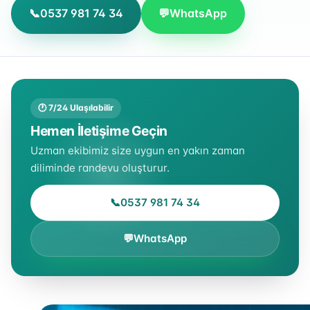
📞
0537 981 74 34
💬
WhatsApp
🕐 7/24 Ulaşılabilir
Hemen İletişime Geçin
Uzman ekibimiz size uygun en yakın zaman
diliminde randevu oluşturur.
📞
0537 981 74 34
💬
WhatsApp