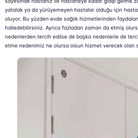
sayesinde hastanız ile hastaneye kadar gidip gelme za
yatalak ya da yürüyemeyen hastalar olduğu için hastane
oluyor. Bu yüzden evde sağlık hizmetlerinden faydalana
halledebilirsiniz. Ayrıca fazladan zaman da etmiş olurs
nedenlerden tercih edilse de başka nedenlerle de tercih
etme nedenimiz ne olursa olsun hizmet verecek olan sağ