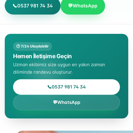
📞
0537 981 74 34
💬
WhatsApp
🕐 7/24 Ulaşılabilir
Hemen İletişime Geçin
Uzman ekibimiz size uygun en yakın zaman
diliminde randevu oluşturur.
📞
0537 981 74 34
💬
WhatsApp