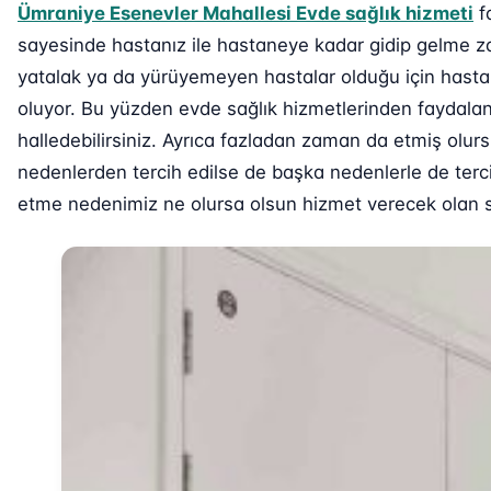
Ümraniye Esenevler Mahallesi Evde sağlık hizmeti
fa
sayesinde hastanız ile hastaneye kadar gidip gelme za
yatalak ya da yürüyemeyen hastalar olduğu için hastane
oluyor. Bu yüzden evde sağlık hizmetlerinden faydalana
halledebilirsiniz. Ayrıca fazladan zaman da etmiş olurs
nedenlerden tercih edilse de başka nedenlerle de tercih
etme nedenimiz ne olursa olsun hizmet verecek olan sağ