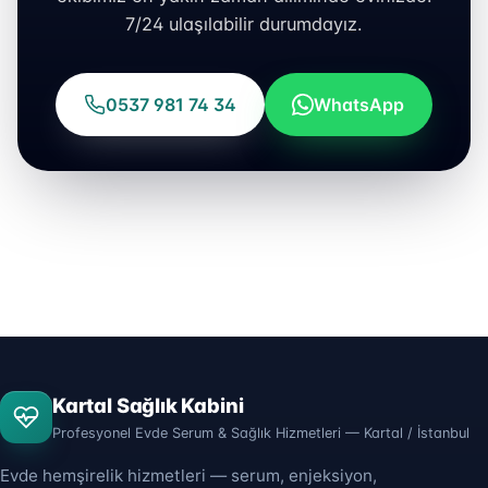
7/24 ulaşılabilir durumdayız.
0537 981 74 34
WhatsApp
Kartal Sağlık Kabini
Profesyonel Evde Serum & Sağlık Hizmetleri — Kartal / İstanbul
Evde hemşirelik hizmetleri — serum, enjeksiyon,