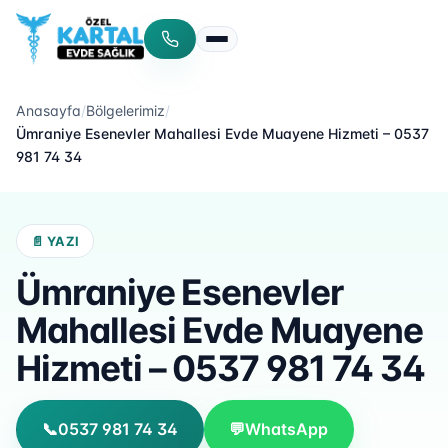
Menüyü aç/kapat
Anasayfa
/
Bölgelerimiz
/
Ümraniye Esenevler Mahallesi Evde Muayene Hizmeti – 0537
981 74 34
📄 YAZI
Ümraniye Esenevler
Mahallesi Evde Muayene
Hizmeti – 0537 981 74 34
📞
0537 981 74 34
💬
WhatsApp