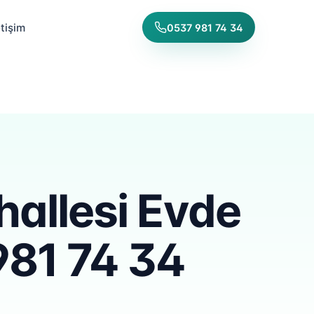
etişim
0537 981 74 34
allesi Evde
981 74 34