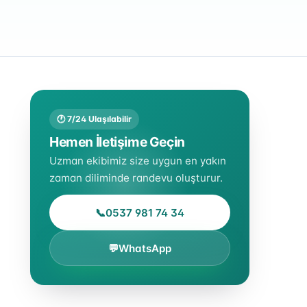
🕐 7/24 Ulaşılabilir
Hemen İletişime Geçin
Uzman ekibimiz size uygun en yakın
zaman diliminde randevu oluşturur.
📞
0537 981 74 34
💬
WhatsApp