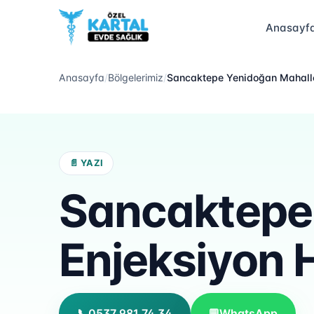
Anasayf
Anasayfa
/
Bölgelerimiz
/
Sancaktepe Yenidoğan Mahalle
📄 YAZI
Sancaktepe 
Enjeksiyon 
📞
0537 981 74 34
💬
WhatsApp