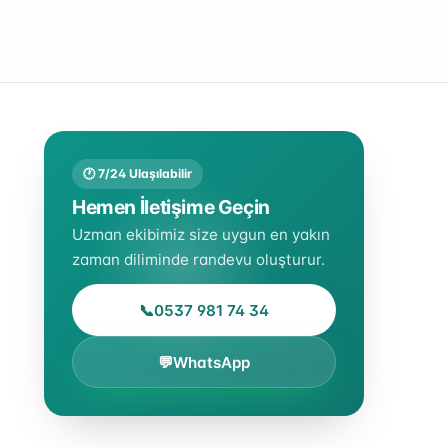
🕐 7/24 Ulaşılabilir
Hemen İletişime Geçin
Uzman ekibimiz size uygun en yakın
zaman diliminde randevu oluşturur.
📞
0537 981 74 34
💬
WhatsApp