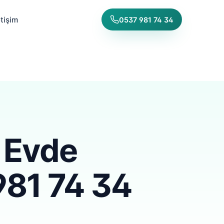
etişim
0537 981 74 34
 Evde
981 74 34