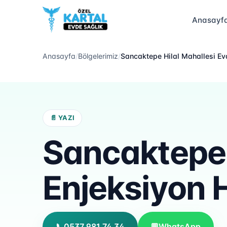
Anasayf
Anasayfa
/
Bölgelerimiz
/
Sancaktepe Hilal Mahallesi Ev
📄 YAZI
Sancaktepe 
Enjeksiyon 
📞
0537 981 74 34
💬
WhatsApp