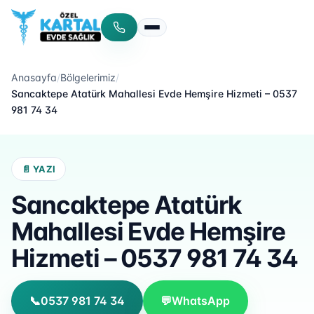
Menüyü aç/kapat
Anasayfa
/
Bölgelerimiz
/
Sancaktepe Atatürk Mahallesi Evde Hemşire Hizmeti – 0537
981 74 34
📄 YAZI
Sancaktepe Atatürk
Mahallesi Evde Hemşire
Hizmeti – 0537 981 74 34
📞
0537 981 74 34
💬
WhatsApp