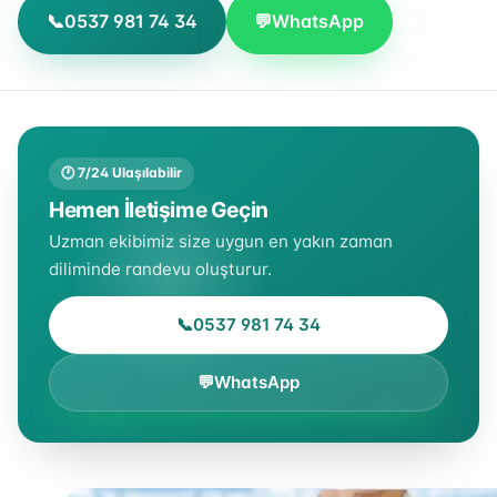
📞
0537 981 74 34
💬
WhatsApp
🕐 7/24 Ulaşılabilir
Hemen İletişime Geçin
Uzman ekibimiz size uygun en yakın zaman
diliminde randevu oluşturur.
📞
0537 981 74 34
💬
WhatsApp