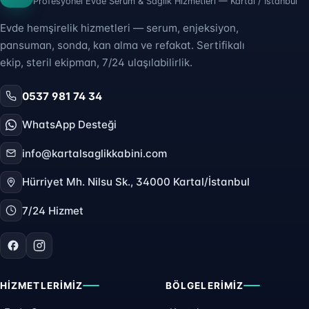
Profesyonel Evde Serum & Sağlık Hizmetleri — Kartal / İstanbul
Evde hemşirelik hizmetleri — serum, enjeksiyon,
pansuman, sonda, kan alma ve refakat. Sertifikalı
ekip, steril ekipman, 7/24 ulaşılabilirlik.
0537 981 74 34
WhatsApp Desteği
info@kartalsaglikkabini.com
Hürriyet Mh. Nilsu Sk., 34000 Kartal/İstanbul
7/24 Hizmet
HIZMETLERIMIZ
BÖLGELERIMIZ