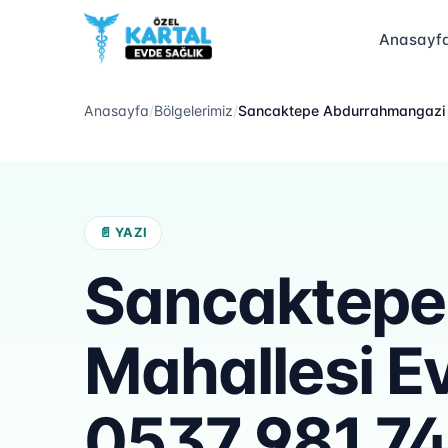
Anasayf
Anasayfa
/
Bölgelerimiz
/
Sancaktepe Abdurrahmangazi 
📄 YAZI
Sancaktepe
Mahallesi E
0537 981 74