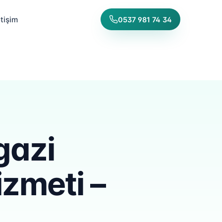
etişim
0537 981 74 34
gazi
zmeti –