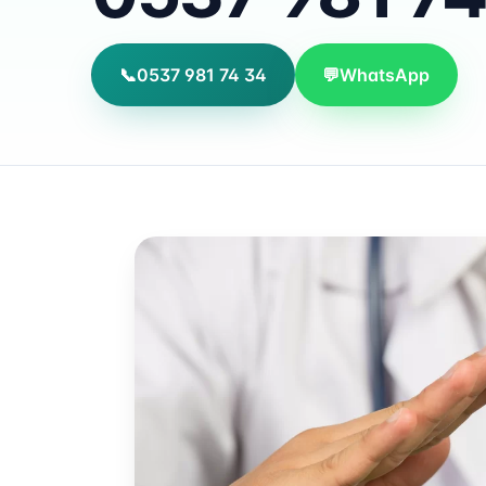
📞
0537 981 74 34
💬
WhatsApp