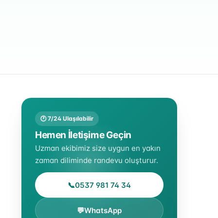
🕐 7/24 Ulaşılabilir
Hemen İletişime Geçin
Uzman ekibimiz size uygun en yakın
zaman diliminde randevu oluşturur.
📞
0537 981 74 34
💬
WhatsApp