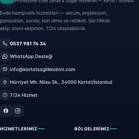
Profesyonel Evde Serum & Sağlık Hizmetleri — Kartal / İstanbul
Evde hemşirelik hizmetleri — serum, enjeksiyon,
pansuman, sonda, kan alma ve refakat. Sertifikalı
ekip, steril ekipman, 7/24 ulaşılabilirlik.
0537 981 74 34
WhatsApp Desteği
info@kartalsaglikkabini.com
Hürriyet Mh. Nilsu Sk., 34000 Kartal/İstanbul
7/24 Hizmet
HIZMETLERIMIZ
BÖLGELERIMIZ