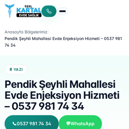
Menüyü aç/kapat
Anasayfa
/
Bölgelerimiz
/
Pendik Şeyhli Mahallesi Evde Enjeksiyon Hizmeti – 0537 981
74 34
📄 YAZI
Pendik Şeyhli Mahallesi
Evde Enjeksiyon Hizmeti
– 0537 981 74 34
📞
0537 981 74 34
💬
WhatsApp