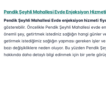
Pendik Şeyhli Mahallesi Evde Enjeksiyon Hizmeti 
Pendik Şeyhli Mahallesi Evde enjeksiyon hizmeti
fiy
gösterebilir. Öncelikle Pendik Şeyhli Mahallesi evde en
önemli şey, getirtmek istediniz sağlığın hangi günler v
getirmek istediğimiz sağlığın yapması gereken işler ve
bazı değişikliklere neden oluyor. Bu yüzden Pendik Şey
hakkında daha detaylı bilgi edinmek için bir yerle görüş