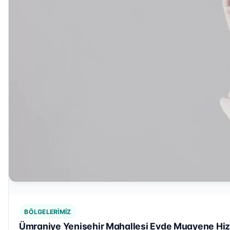
BÖLGELERIMIZ
Ümraniye Yenişehir Mahallesi Evde Muayene Hiz