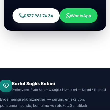
0537 981 74 34
WhatsApp
Kartal Sağlık Kabini
Profesyonel Evde Serum & Sağlık Hizmetleri — Kartal / İstanbul
Evde hemşirelik hizmetleri — serum, enjeksiyon,
pansuman, sonda, kan alma ve refakat. Sertifikalı