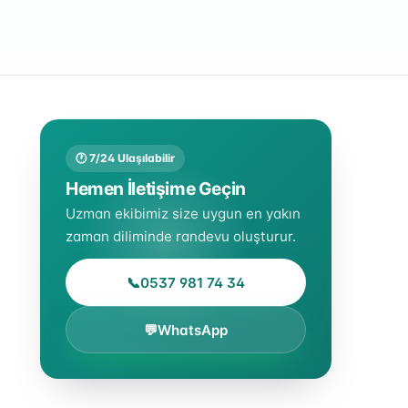
🕐 7/24 Ulaşılabilir
Hemen İletişime Geçin
Uzman ekibimiz size uygun en yakın
zaman diliminde randevu oluşturur.
📞
0537 981 74 34
💬
WhatsApp