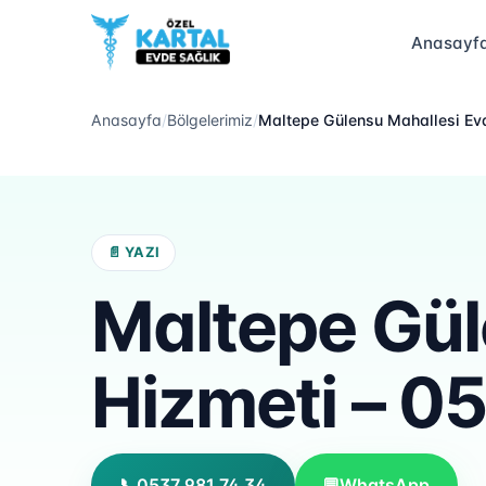
Anasayf
Anasayfa
/
Bölgelerimiz
/
Maltepe Gülensu Mahallesi Evd
📄 YAZI
Maltepe Gül
Hizmeti – 0
📞
0537 981 74 34
💬
WhatsApp