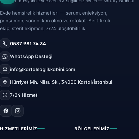
Profesyonel Evde Serum & Sağlık Hizmetleri — Kartal / İstanbul
Evde hemşirelik hizmetleri — serum, enjeksiyon,
pansuman, sonda, kan alma ve refakat. Sertifikalı
ekip, steril ekipman, 7/24 ulaşılabilirlik.
0537 981 74 34
WhatsApp Desteği
info@kartalsaglikkabini.com
Hürriyet Mh. Nilsu Sk., 34000 Kartal/İstanbul
7/24 Hizmet
HIZMETLERIMIZ
BÖLGELERIMIZ