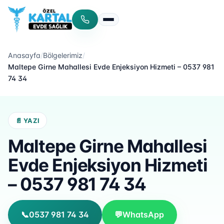
Menüyü aç/kapat
Anasayfa
/
Bölgelerimiz
/
Maltepe Girne Mahallesi Evde Enjeksiyon Hizmeti – 0537 981
74 34
📄 YAZI
Maltepe Girne Mahallesi
Evde Enjeksiyon Hizmeti
– 0537 981 74 34
📞
0537 981 74 34
💬
WhatsApp