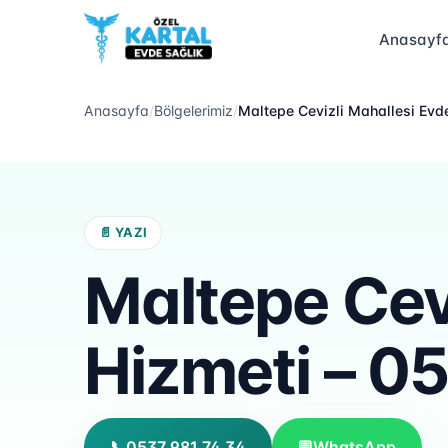
Anasayf
Anasayfa
/
Bölgelerimiz
/
Maltepe Cevizli Mahallesi Evd
📄 YAZI
Maltepe Cevi
Hizmeti – 0
📞
0537 981 74 34
💬
WhatsApp