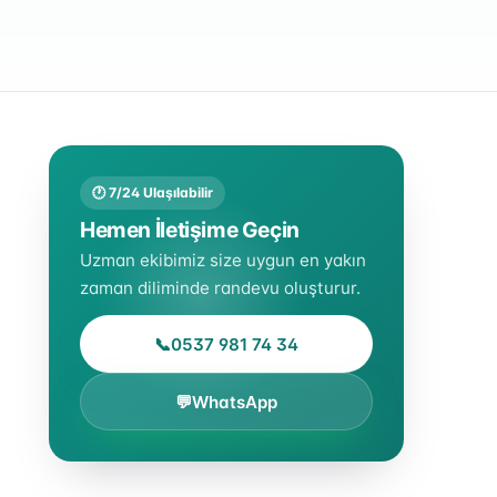
🕐 7/24 Ulaşılabilir
Hemen İletişime Geçin
Uzman ekibimiz size uygun en yakın
zaman diliminde randevu oluşturur.
📞
0537 981 74 34
💬
WhatsApp