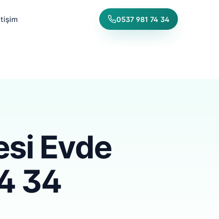
etişim
0537 981 74 34
esi Evde
74 34