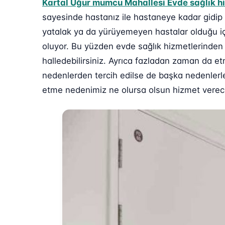
Kartal Uğur mumcu Mahallesi Evde sağlık h
sayesinde hastanız ile hastaneye kadar gidip
yatalak ya da yürüyemeyen hastalar olduğu içi
oluyor. Bu yüzden evde sağlık hizmetlerinden f
halledebilirsiniz. Ayrıca fazladan zaman da et
nedenlerden tercih edilse de başka nedenlerle 
etme nedenimiz ne olursa olsun hizmet verecek