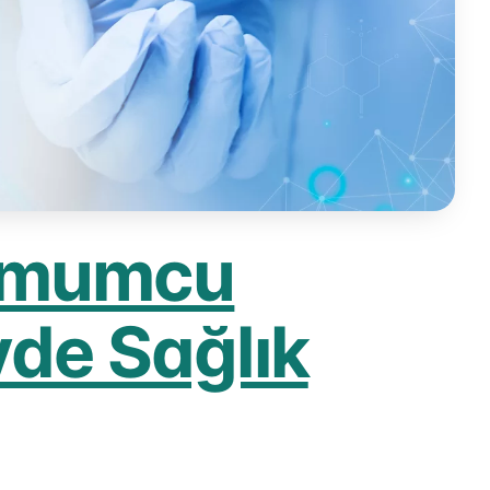
r mumcu
vde Sağlık