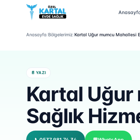
Anasayf
Anasayfa
/
Bölgelerimiz
/
Kartal Uğur mumcu Mahallesi E
📄 YAZI
Kartal Uğur
Sağlık Hizme
📞
0537 981 74 34
💬
WhatsApp