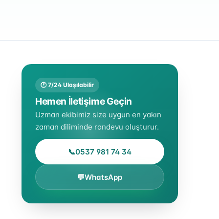
🕐 7/24 Ulaşılabilir
Hemen İletişime Geçin
Uzman ekibimiz size uygun en yakın
zaman diliminde randevu oluşturur.
📞
0537 981 74 34
💬
WhatsApp