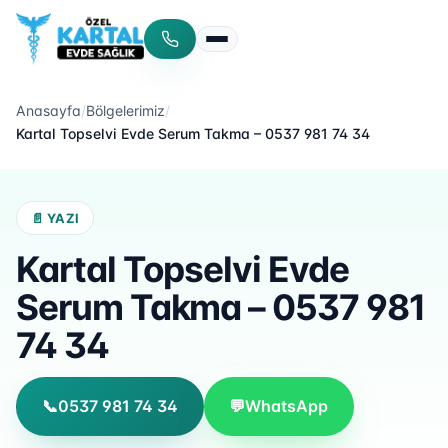
Menüyü aç/kapat
Anasayfa
/
Bölgelerimiz
/
Kartal Topselvi Evde Serum Takma – 0537 981 74 34
📄 YAZI
Kartal Topselvi Evde
Serum Takma – 0537 981
74 34
📞
0537 981 74 34
💬
WhatsApp