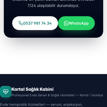
7/24 ulaşılabilir durumdayız.
0537 981 74 34
WhatsApp
Kartal Sağlık Kabini
Profesyonel Evde Serum & Sağlık Hizmetleri — Kartal / İstanbul
Evde hemşirelik hizmetleri — serum, enjeksiyon,