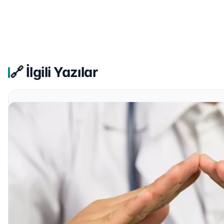
🔗 İlgili Yazılar