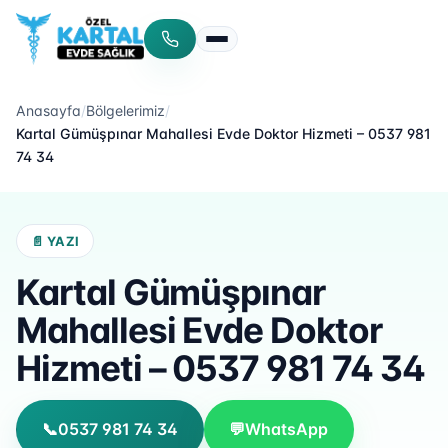
Menüyü aç/kapat
Anasayfa
/
Bölgelerimiz
/
Kartal Gümüşpınar Mahallesi Evde Doktor Hizmeti – 0537 981
74 34
📄 YAZI
Kartal Gümüşpınar
Mahallesi Evde Doktor
Hizmeti – 0537 981 74 34
📞
0537 981 74 34
💬
WhatsApp