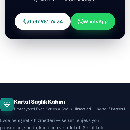
0537 981 74 34
WhatsApp
Kartal Sağlık Kabini
Profesyonel Evde Serum & Sağlık Hizmetleri — Kartal / İstanbul
Evde hemşirelik hizmetleri — serum, enjeksiyon,
pansuman, sonda, kan alma ve refakat. Sertifikalı