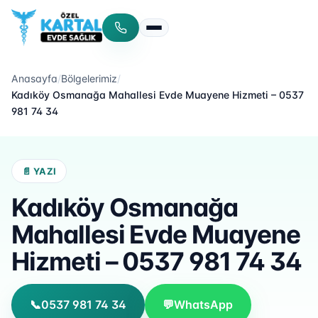
Menüyü aç/kapat
Anasayfa
/
Bölgelerimiz
/
Kadıköy Osmanağa Mahallesi Evde Muayene Hizmeti – 0537
981 74 34
📄 YAZI
Kadıköy Osmanağa
Mahallesi Evde Muayene
Hizmeti – 0537 981 74 34
📞
0537 981 74 34
💬
WhatsApp