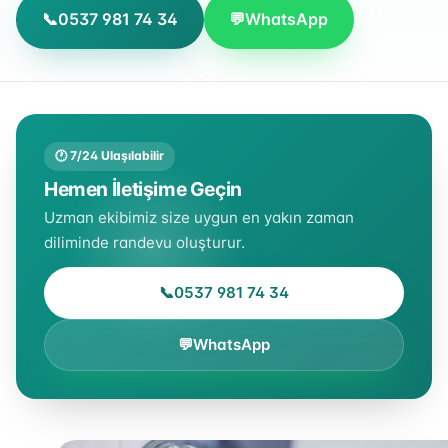
📞
0537 981 74 34
💬
WhatsApp
🕐 7/24 Ulaşılabilir
Hemen İletişime Geçin
Uzman ekibimiz size uygun en yakın zaman
diliminde randevu oluşturur.
📞
0537 981 74 34
💬
WhatsApp