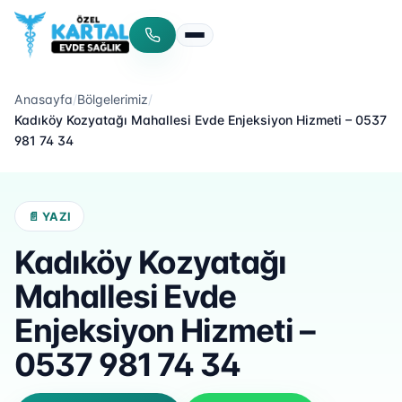
Menüyü aç/kapat
Anasayfa
/
Bölgelerimiz
/
Kadıköy Kozyatağı Mahallesi Evde Enjeksiyon Hizmeti – 0537
981 74 34
📄 YAZI
Kadıköy Kozyatağı
Mahallesi Evde
Enjeksiyon Hizmeti –
0537 981 74 34