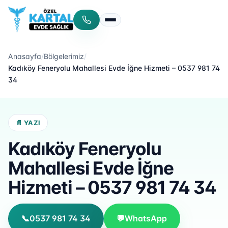
Menüyü aç/kapat
Anasayfa
/
Bölgelerimiz
/
Kadıköy Feneryolu Mahallesi Evde İğne Hizmeti – 0537 981 74
34
📄 YAZI
Kadıköy Feneryolu
Mahallesi Evde İğne
Hizmeti – 0537 981 74 34
📞
0537 981 74 34
💬
WhatsApp