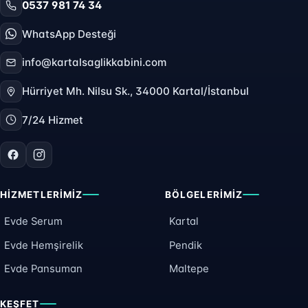
0537 981 74 34
WhatsApp Desteği
info@kartalsaglikkabini.com
Hürriyet Mh. Nilsu Sk., 34000 Kartal/İstanbul
7/24 Hizmet
HIZMETLERIMIZ
BÖLGELERIMIZ
Evde Serum
Kartal
Evde Hemşirelik
Pendik
Evde Pansuman
Maltepe
KEŞFET