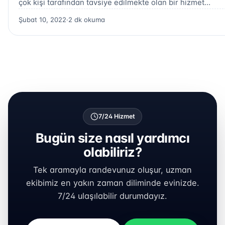
çok kişi tarafından tavsiye edilmekte olan bir hizmet…
Şubat 10, 2022
·
2 dk okuma
7/24 Hizmet
Bugün size nasıl yardımcı
olabiliriz?
Tek aramayla randevunuz oluşur, uzman
ekibimiz en yakın zaman diliminde evinizde.
7/24 ulaşılabilir durumdayız.