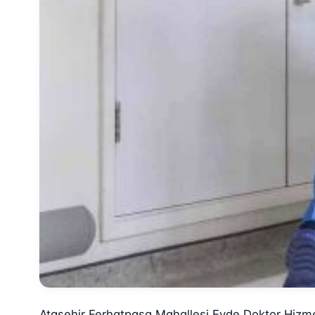
Ataşehir Ferhatpaşa Mahallesi Evde Doktor Hizme