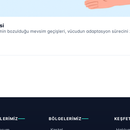
si
in bozulduğu mevsim geçişleri, vücudun adaptasyon sürecini zorl
LERIMIZ
BÖLGELERIMIZ
KEŞFE
erum
Kartal
Hakkı