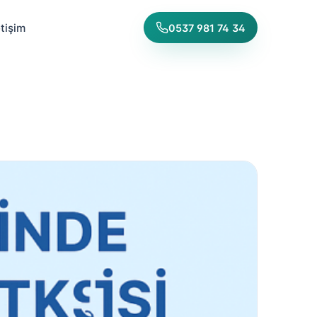
etişim
0537 981 74 34