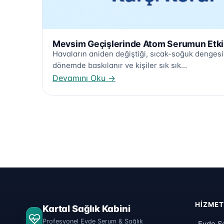
Mevsim Geçişlerinde Atom Serumun Etki
Havaların aniden değiştiği, sıcak-soğuk dengesin
dönemde baskılanır ve kişiler sık sık…
Devamını Oku
→
HIZMET
Kartal Sağlık Kabini
Profesyonel Evde Serum & Sağlık
Evde S