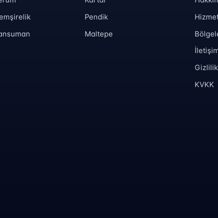
emşirelik
Pendik
Hizmet
Pansuman
Maltepe
Bölgel
İletişi
Gizlili
KVKK