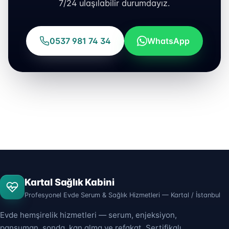
7/24 ulaşılabilir durumdayız.
0537 981 74 34
WhatsApp
Kartal Sağlık Kabini
Profesyonel Evde Serum & Sağlık Hizmetleri — Kartal / İstanbul
Evde hemşirelik hizmetleri — serum, enjeksiyon,
pansuman, sonda, kan alma ve refakat. Sertifikalı