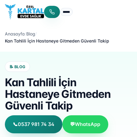
Menüyü aç/kapat
Anasayfa
/
Blog
/
Kan Tahlili İçin Hastaneye Gitmeden Güvenli Takip
📝 BLOG
Kan Tahlili İçin
Hastaneye Gitmeden
Güvenli Takip
📞
0537 981 74 34
💬
WhatsApp